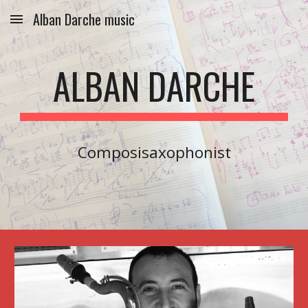
Alban Darche music
Skip to main content
Skip to navigation
ALBAN DARCHE
Composisaxophonist