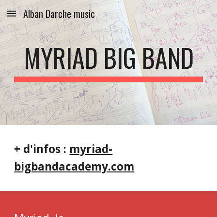
Alban Darche music
Skip to main content
Skip to navigation
MYRIAD BIG BAND
+ d'infos :
myriad-
bigbandacademy.com